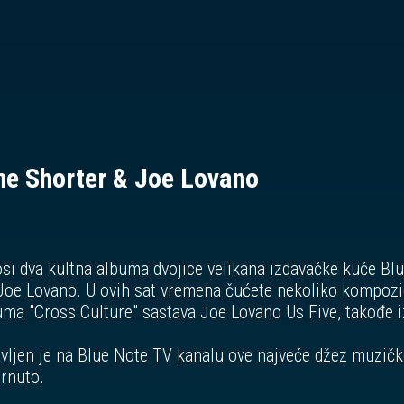
ne Shorter & Joe Lovano
i dva kultna albuma dvojice velikana izdavačke kuće Bl
Joe Lovano. U ovih sat vremena čućete nekoliko kompozi
uma "Cross Culture" sastava Joe Lovano Us Five, takođe i
vljen je na Blue Note TV kanalu ove najveće džez muzičk
rnuto.